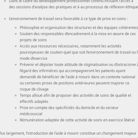
Dans le cadre du développement professionnel continu incluant l’accès à
des sessions d’analyse des pratiques et à au processus de réflexion éthiqu
L’environnement de travail sera favorable à ce type de prise en soins :
Philosophie et organisation des structures et des équipes cohérentes
Soutien des responsables d’encadrement à la mise en œuvre de ces
projets de soins
Accès aux ressources nécessaires, notamment les activités
pourvoyeuses de soutien quel que soit l’environnement de travail ou 
mode d’exercice
Prévenir et dépister toute attitude de stigmatisation ou d’ostracisme 
l’égard des infirmières qui accompagneront les patients ayant
demandé de bénéficier de l’aide à mourir dans un contexte national
ou certaines prises de positions antérieures peuvent majorer ce
risque de clivage
Temps alloué afin de proposer des activités de soins de qualité et
effectifs adaptés
Prise en compte des spécificités du domicile et du secteur
médicosocial
Rémunération adaptée de cette activité de soins en exercice libéral
lus largement, l’introduction de l’aide à mourir constitue un changement majeur