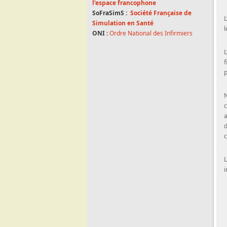
l’espace francophone
SoFraSimS :
Société Française de
L
Simulation en Santé
l
ONI :
Ordre National des Infirmiers
L
f
p
N
c
a
d
c
L
i