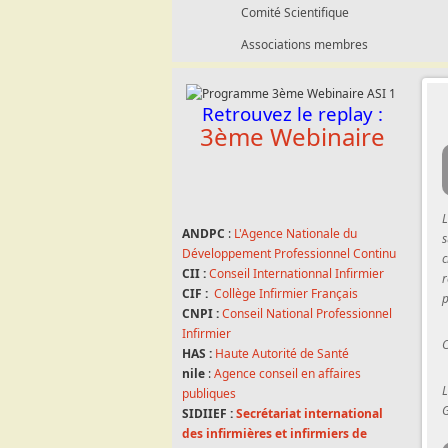
Comité Scientifique
Associations membres
Retrouvez le replay :
3ème Webinaire
L
ANDPC
:
L'Agence Nationale du
s
Développement Professionnel Continu
c
CII :
Conseil Internationnal Infirmier
r
CIF :
Collège Infirmier Français
CNPI :
Conseil National Professionnel
Infirmier
C
HAS :
Haute Autorité de Santé
nile
:
Agence conseil en affaires
L
publiques
G
SIDIIEF :
Secrétariat international
des infirmières et infirmiers de