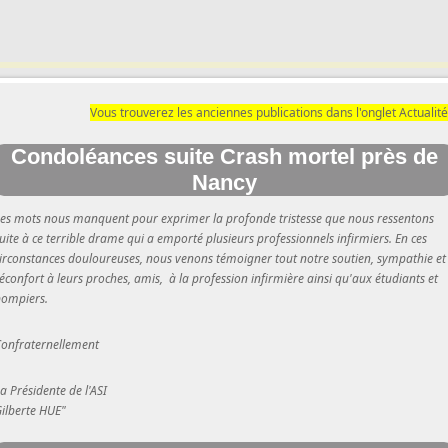
Vous trouverez les anciennes publications dans l'onglet Actualit
Condoléances suite Crash mortel près de
Nancy
es mots nous manquent pour exprimer la profonde tristesse que nous ressentons
uite à ce terrible drame qui a emporté plusieurs professionnels infirmiers. En ces
irconstances douloureuses, nous venons témoigner tout notre soutien, sympathie et
éconfort à leurs proches, amis, à la profession infirmière ainsi qu'aux étudiants et
pompiers.
onfraternellement
a Présidente de l'ASI
ilberte HUE"